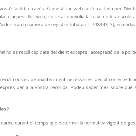
stè faciliti a través d'aquest lloc web serà tractada per Dinnte
itular d'aquest lloc web, societat domiciliada a av. de les esco
 d'Andorra amb número de registre tributari L-708343-Y), en endav
nal no es recull cap data del client excepte l'acceptació de la polí
ull cookies de manteniment necessàries per al correcte funci
exprés per a la vostra recollida. Podeu saber més sobre què són
des?
darxiu durant el temps que determini la normativa vigent de ges