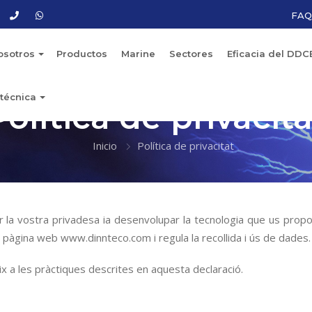
FAQ
osotros
Productos
Marine
Sectores
Eficacia del DDC
técnica
Política de privacita
Inicio
Política de privacitat
 la vostra privadesa ia desenvolupar la tecnologia que us propor
 pàgina web www.dinnteco.com i regula la recollida i ús de dades.
x a les pràctiques descrites en aquesta declaració.