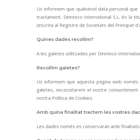
Us informem que qualsevol data personal que vo
tractament. Dinnteco International S.L. és la t
(inscrita al Registre de Societats del Principat
Quines dades recollim?
A les galetes utilitzades per Dinnteco Internatio
Recollim galetes?
Us informem que aquesta pàgina web només rec
galetes, necessitarem el vostre consentiment 
nostra Política de Cookies.
Amb quina finalitat tractem les vostres da
Les dades només es conservaran amb finalitats 