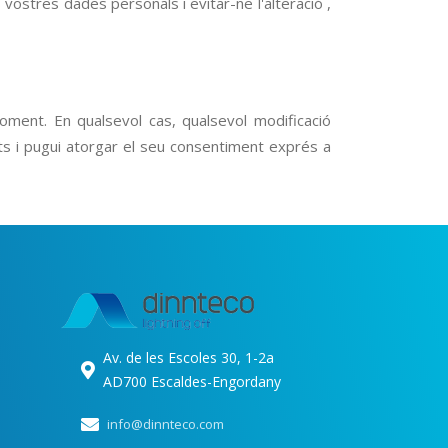
vostres dades personals i evitar-ne l'alteració ,
oment. En qualsevol cas, qualsevol modificació
ts i pugui atorgar el seu consentiment exprés a
Av. de les Escoles 30, 1-2a
AD700 Escaldes-Engordany
info@dinnteco.com