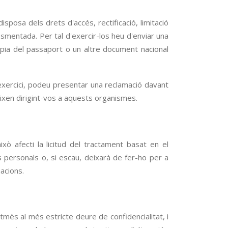
osa dels drets d'accés, rectificació, limitació
smentada. Per tal d'exercir-los heu d'enviar una
còpia del passaport o un altre document nacional
exercici, podeu presentar una reclamació davant
xen dirigint-vos a aquests organismes.
ò afecti la licitud del tractament basat en el
s personals o, si escau, deixarà de fer-ho per a
acions.
mès al més estricte deure de confidencialitat, i