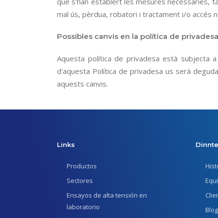
que s'han establert les mesures necessàries, tan
mal ús, pèrdua, robatori i tractament i/o accés n
Possibles canvis en la política de privades
Aquesta política de privadesa està subjecta a
d'aquesta Política de privadesa us serà deguda
aquests canvis.
Links
Dinnt
Productos
Hist
Sectores
Equ
Ensayos de alta tensión en
Clie
laboratorio
Blog