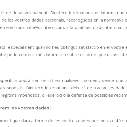
s de desenvolupament, Dinnteco International us informa que disp
ció de les vostres dades personals, reconegudes en la normativa e
reu electrònic info@dinnteco.com, a la qual heu d'adjuntar una 
ets, especialment quan no heu obtingut satisfacció en el vostre 
bé podeu obtenir més informació sobre els drets que us assistei
específica podrà ser retirat en qualsevol moment, sense que aix
ts supòsits, Dinnteco International deixarà de tractar les dade
 legítims imperiosos, o l'exercici o la defensa de possibles reclam
rem les vostres dades?
tament que durà a terme de les vostres dades personals està sot