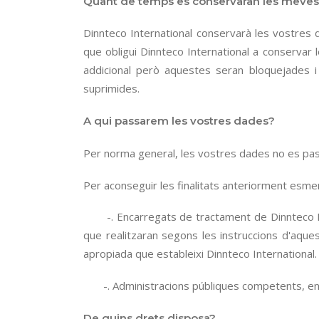
Quant de temps es conservaran les meve
Dinnteco International conservarà les vostres d
que obligui Dinnteco International a conserva
addicional però aquestes seran bloquejades i 
suprimides.
A qui passarem les vostres dades?
Per norma general, les vostres dades no es pa
Per aconseguir les finalitats anteriorment esme
-. Encarregats de tractament de Dinnteco Inte
que realitzaran segons les instruccions d'aques
apropiada que estableixi Dinnteco International.
-. Administracions públiques competents, en els
De quins drets disposa?