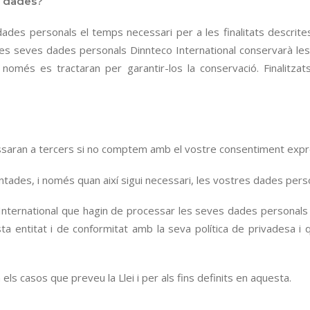
s dades?
ades personals el temps necessari per a les finalitats descrites
r les seves dades personals Dinnteco International conservarà l
només es tractaran per garantir-los la conservació. Finalitza
ssaran a tercers si no comptem amb el vostre consentiment expr
ntades, i només quan així sigui necessari, les vostres dades per
rnational que hagin de processar les seves dades personals en r
ta entitat i de conformitat amb la seva política de privadesa i 
 casos que preveu la Llei i per als fins definits en aquesta.